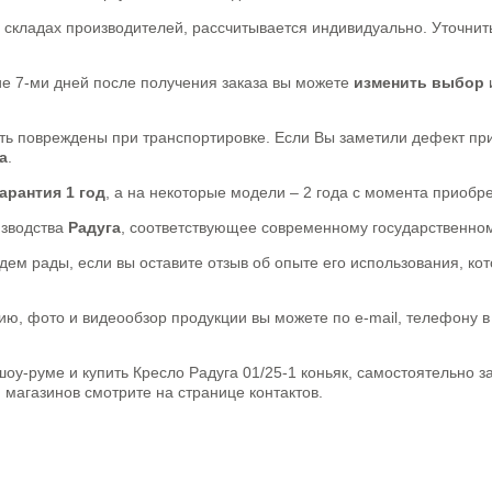
а складах производителей, рассчитывается индивидуально. Уточнить
ние 7-ми дней после получения заказа вы можете
изменить выбор
быть повреждены при транспортировке. Если Вы заметили дефект п
а
.
гарантия 1 год
, а на некоторые модели – 2 года с момента приобр
изводства
Радуга
, соответствующее современному государственном
ем рады, если вы оставите отзыв об опыте его использования, ко
ю, фото и видеообзор продукции вы можете по e-mail, телефону в
оу-руме и купить Кресло Радуга 01/25-1 коньяк, самостоятельно з
и магазинов смотрите на странице контактов.