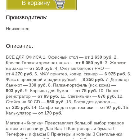
В корзину
Производитель:
Неизвестен
Описание:
ВСЕ ДЛЯ ОФИСА 1. Офисный стол —
от 1 630 руб.
2.
Кресло Галакси хром нат. кожа —
от 9 050 руб.
3. Жалюзи
на заказ —
от 550 руб.
4. Счетчик банкнот PRO —
от
4 270 руб.
5. МФУ принтер, копир, сканер —
6 975 руб.
6.
Факс с проводной и радиотрубкой —
8 350 руб.
7. Детектор
банкнот —
330 руб.
8. Папка-портфель (иск. кожа) —
903 руб.
9. Корзина для бумаг —
от 75 руб.
10. Папка-
регистратор —
от 69 руб.
11. Светильник —
670 руб.
12.
Стойка на 60 CD —
550 руб.
13. Лоток для док­-тов —
от 235 руб.
14. Салфетки для орг. техники —
от 97 руб.
15.
Калькулятор —
от 170 руб.
Магазин «Кнопка» Представляет большой выбор товаров
оптом и в розницу. Для Вас:  Канцтовары и бумага 
Телефоны и факсы  Принтеры и копиры  Светильники